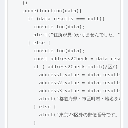
    })

    .done(function(data){

      if (data.results === null){

        console.log(data);

        alert("住所が見つかりませんでした。");

      } else {

        console.log(data);

        const address2Check = data.result
        if ( address2Check.match(/区/) ) {
          address1.value = data.results[0
          address2.value = data.results[0
          address3.value = data.results[0
          alert("都道府県・市区町村・地名を表示
        } else {

          alert("東京23区外の郵便番号です。");
        }
