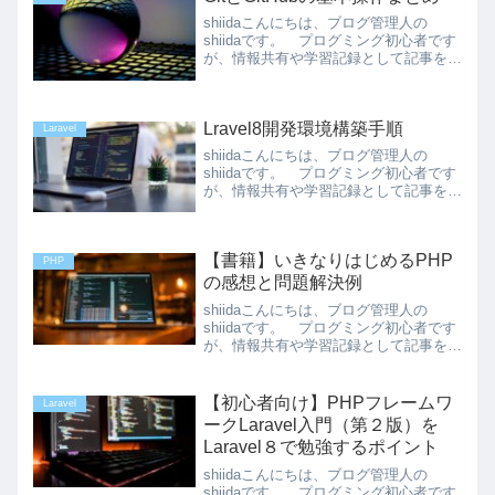
などで金額...
shiidaこんにちは、ブログ管理人の
shiidaです。 プログミング初心者です
が、情報共有や学習記録として記事を書
いてみます。お手柔らかにお願いしま
す。 今回はGitとGitHubの基本操作
を勉強した記録です。この記事は2020
Lravel8開発環境構築手順
年12月...
Laravel
shiidaこんにちは、ブログ管理人の
shiidaです。 プログミング初心者です
が、情報共有や学習記録として記事を書
いてみます。お手柔らかにお願いしま
す。 今回はLaraveの基礎学習後に、チ
ュートリアルサイトでWebアプリ開発を
【書籍】いきなりはじめるPHP
体験したと...
PHP
の感想と問題解決例
shiidaこんにちは、ブログ管理人の
shiidaです。 プログミング初心者です
が、情報共有や学習記録として記事を書
いてみます。お手柔らかにお願いしま
す。 今回は「いきなりはじめる
PHP」という書籍の感想と手が止まっ
【初心者向け】PHPフレームワ
Laravel
た問題点・その解決方法に...
ークLaravel入門（第２版）を
Laravel８で勉強するポイント
shiidaこんにちは、ブログ管理人の
shiidaです。 プログミング初心者です