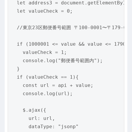
  let address3 = document.getElementById(
  let valueCheck = 0;

  //東京23区郵便番号範囲 〒100-0001〜〒179-0085
  if (1000001 <= value && value <= 1790085
    valueCheck = 1;

    console.log("郵便番号範囲内");

  }

  if (valueCheck == 1){

    const url = api + value;

    console.log(url);

    $.ajax({

      url: url,

      dataType: "jsonp"
