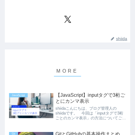
shiida
【JavaScript】inputタグで3桁ご
JavaScript
とにカンマ表示
shiidaこんにちは、ブログ管理人の
shiidaです。 今回は「inputタグで3桁
ごとのカンマ表示」の方法についてご紹
介します。 駆け出しエンジニアの学習
記録なのでお手柔らかにお願いします。
３桁ごとのカンマとは？よく簿記や経理
GitとGitHubの基本操作まとめ
Git