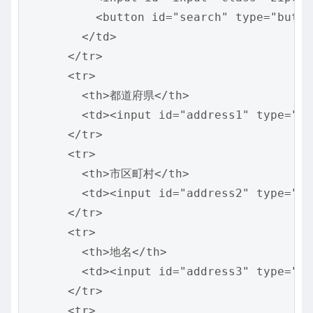
          <button id="search" type="but
        </td>

      </tr>

      <tr>

        <th>都道府県</th>

        <td><input id="address1" type="te
      </tr>

      <tr>

        <th>市区町村</th>

        <td><input id="address2" type="te
      </tr>

      <tr>

        <th>地名</th>

        <td><input id="address3" type="te
      </tr>

      <tr>
