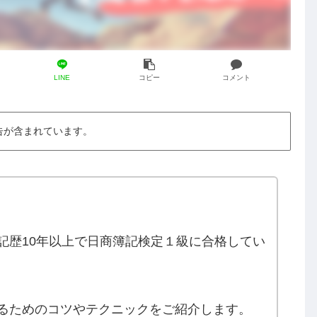
LINE
コピー
コメント
告が含まれています。
。
記歴10年以上で日商簿記検定１級に合格してい
るためのコツやテクニックをご紹介します。