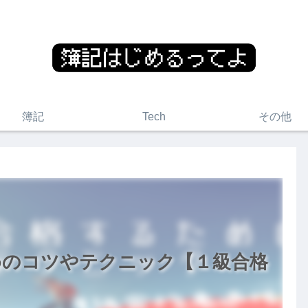
簿記
Tech
その他
めのコツやテクニック【１級合格