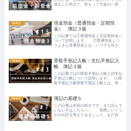
成立した時点で、前もって代金の一部を
支払ったり受け取ったりすることです。
このお金を一般的には手付金てつけきん
（又は内金うちきん）といいます。手付
現金預金（普通預金・定期預
金を支払った場合、後で商...
3級解説
金） 簿記３級
この記事では①普通預金と②定期預金に
ついて説明します。 ①普通預金ふつ
うよきん普通預金とは、いつでも預入
れ・引出しが自由にできる預金です。一
般的に個人の方が使われるのは、この普
通預金口座です。普通預金口座に現金を
受取手形記入帳・支払手形記入
3級解説
預け入れたり、引き出したと...
帳 簿記３級
この記事では⑴受取手形記入帳と⑵支払
手形記入帳について説明します。 ⑴受
取手形記入帳受取手形記入帳とは、受取
手形の増減に関する明細を記入する補助
簿（補助記入帳）です。まず、手形につ
いておさらいをしたいと思います。（過
簿記の基礎５
3級解説
去の記事はこちら）手形に...
この記事は前回の続きです。まだ読んで
いない方はこちらへ。 実際にいくつ
かの仕訳を考えてみましょう。まだ自信
がない方もいると思いますので今回はヒ
ントを準備しています。ヒントを見ても
ピンとこない方のために、各例題の下に