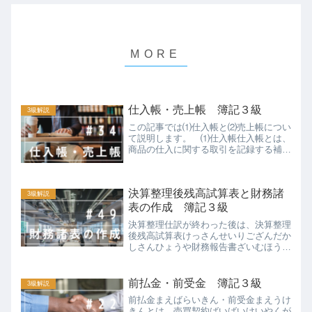
仕入帳・売上帳 簿記３級
3級解説
この記事では⑴仕入帳と⑵売上帳につい
て説明します。 ⑴仕入帳仕入帳とは、
商品の仕入に関する取引を記録する補助
簿（補助記入帳）です。例えば、どこか
ら、どの商品を、１個あたり何円で、な
ど取引の明細を記入します。いくつかの
決算整理後残高試算表と財務諸
取引例を使って、仕入帳を...
3級解説
表の作成 簿記３級
決算整理仕訳が終わった後は、決算整理
後残高試算表けっさんせいりござんだか
しさんひょうや財務報告書ざいむほうこ
くしょ（損益計算書そんえきけいさんし
ょ・貸借対照表たいしゃくたいしょうひ
ょう）を作成します。 ⑴決算整理後残
前払金・前受金 簿記３級
3級解説
高試算表の作成精算表と残...
前払金まえばらいきん・前受金まえうけ
きんとは、売買契約ばいばいけいやくが