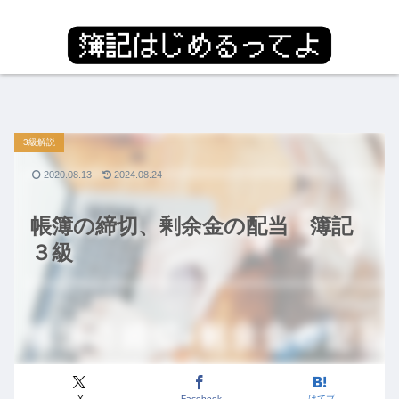
3級解説
2020.08.13
2024.08.24
帳簿の締切、剰余金の配当 簿記
３級
X
Facebook
はてブ