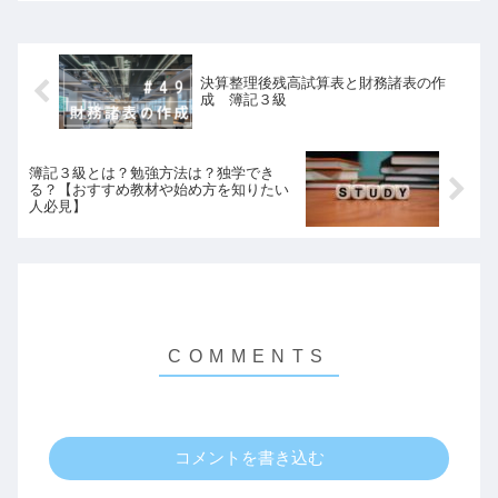
貸借対照表たいしゃくたい...
決算整理後残高試算表と財務諸表の作
成 簿記３級
簿記３級とは？勉強方法は？独学でき
る？【おすすめ教材や始め方を知りたい
人必見】
コメントを書き込む