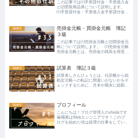
この記事では⑴手形貸付金・手形借入金
と⑵受取商品券について説明します。
⑴手形貸付金・手形借入金手形貸付金・
手形借入金とは、通常の貸付金・借入金
とは違い、担保として手形を用いる場合
に使う勘定科目です。この場合、お金を
売掛金元帳・買掛金元帳 簿記
3級解説
貸した側は「手形貸付金て...
３級
この記事では⑴売掛金元帳と⑵買掛金元
帳について説明します。 ⑴売掛金元帳
売掛金元帳とは、売掛金の残高を得意先
別に記録する補助簿（補助元帳）です。
総勘定元帳の売掛金勘定は全ての得意先
に対する合計金額ですが、今回の売掛金
試算表 簿記３級
3級解説
元帳を作成することで得意...
試算表しさんひょうとは、仕訳帳から総
勘定元帳への転記に間違いがないかをチ
ェックするために、月末や期末に総勘定
元帳を集計して作成する表のことで
す。 おさらいのため、これまで学習し
てきた簿記の流れを図にすると次の通り
プロフィール
です。そして、試算表には次の...
3級解説
こんにちは！ブログ管理人のshiidaです
😀職業はWebエンジニアです！このブ
ログを始めた頃は経理の仕事をしていま
した👔そういうこともあり、主な取得資
格は日商簿記検定１級、全経簿記検定上
級など💮これらの資格は大学生の頃に合