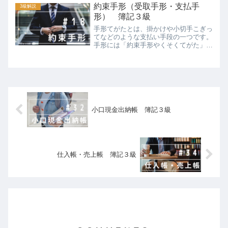
約束手形（受取手形・支払手
格しました✏️ちな...
3級解説
形） 簿記３級
手形てがたとは、掛かけや小切手こぎっ
てなどのような支払い手段の一つです。
手形には「約束手形やくそくてがた」と
「為替手形かわせてがた」があります
が、一般に用いられているのは約束手形
であり、為替手形はあまり流通していな
いことから、簿記３級では約...
小口現金出納帳 簿記３級
仕入帳・売上帳 簿記３級