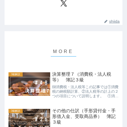
shiida
決算整理７（消費税・法人税
3級解説
等） 簿記３級
⑼消費税・法人税等この記事では①消費
税の納税額計算、②法人税等の計上の２
つの項目について説明します。 ①消費
税の納税額計算消費税については＃27
の記事で説明していますが、商品を仕入
れたときに一緒に支払う消費税は「仮払
その他の仕訳（手形貸付金・手
3級解説
消費税かりばらいしょうひ...
形借入金、受取商品券） 簿記
３級