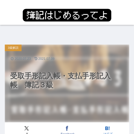
3級解説
2020.07.23
2021.07.09
受取手形記入帳・支払手形記入
帳 簿記３級
X
Facebook
はてブ