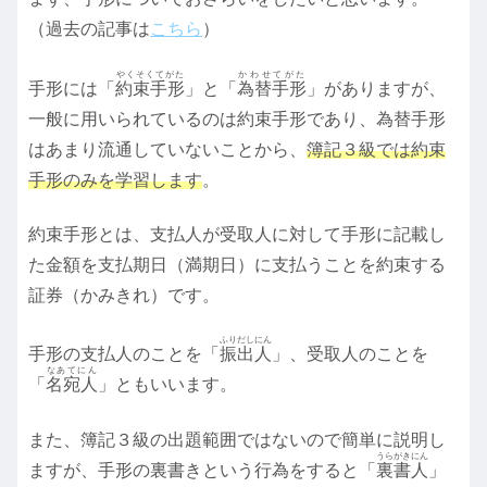
（過去の記事は
こちら
）
やくそくてがた
かわせてがた
手形には「
約束手形
」と「
為替手形
」がありますが、
一般に用いられているのは約束手形であり、為替手形
はあまり流通していないことから、
簿記３級では約束
手形のみを学習します
。
約束手形とは、支払人が受取人に対して手形に記載し
た金額を支払期日（満期日）に支払うことを約束する
証券（かみきれ）です。
ふりだしにん
手形の支払人のことを「
振出人
」、受取人のことを
なあてにん
「
名宛人
」ともいいます。
また、簿記３級の出題範囲ではないので簡単に説明し
うらがきにん
ますが、手形の裏書きという行為をすると「
裏書人
」