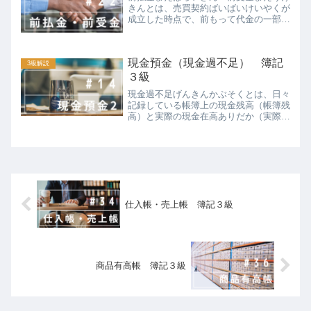
きんとは、売買契約ばいばいけいやくが
成立した時点で、前もって代金の一部を
支払ったり受け取ったりすることです。
このお金を一般的には手付金てつけきん
（又は内金うちきん）といいます。手付
現金預金（現金過不足） 簿記
金を支払った場合、後で商...
3級解説
３級
現金過不足げんきんかぶそくとは、日々
記録している帳簿上の現金残高（帳簿残
高）と実際の現金在高ありだか（実際在
高）が不一致となった場合の、差額のこ
とです。本来、現金の帳簿残高と実際在
高は一致しなければいけません。帳簿残
高と実際在高が不一致の場...
仕入帳・売上帳 簿記３級
商品有高帳 簿記３級