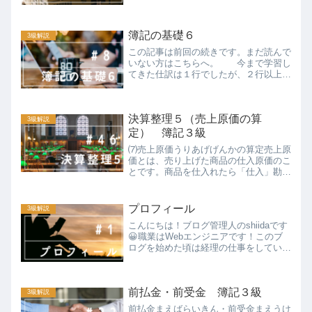
諸掛しょがかりといいます。商品を仕入
れるときの諸掛を「仕入諸掛しいれしょ
がかり」といいます。商品を売り上げる
簿記の基礎６
ときの諸掛を「売上諸掛う...
3級解説
この記事は前回の続きです。まだ読んで
いない方はこちらへ。 今まで学習し
てきた仕訳は１行でしたが、２行以上に
なることもあります。例えば、商品
100,000円を仕入れ、代金は20,000円を
現金で支払い、残りの80,000円は掛かけ
決算整理５（売上原価の算
（ツケ）と...
3級解説
定） 簿記３級
⑺売上原価うりあげげんかの算定売上原
価とは、売り上げた商品の仕入原価のこ
とです。商品を仕入れたら「仕入」勘定
で処理をしますが、仕入勘定の金額（当
期商品仕入高）がそのまま売上原価にな
るわけではありません。当期に仕入れた
プロフィール
3級解説
商品でも、期末時点で売れ...
こんにちは！ブログ管理人のshiidaです
😀職業はWebエンジニアです！このブ
ログを始めた頃は経理の仕事をしていま
した👔そういうこともあり、主な取得資
格は日商簿記検定１級、全経簿記検定上
級など💮これらの資格は大学生の頃に合
前払金・前受金 簿記３級
格しました✏️ちな...
3級解説
前払金まえばらいきん・前受金まえうけ