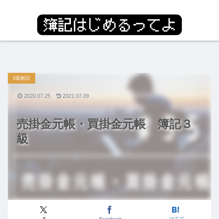
3級解説
2020.07.25
2021.07.09
売掛金元帳・買掛金元帳 簿記３
級
X
Facebook
はてブ