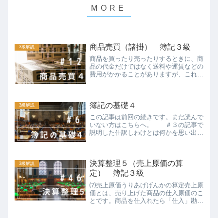
商品売買（諸掛） 簿記３級
3級解説
商品を買ったり売ったりするときに、商
品の代金だけではなく送料や運賃などの
費用がかかることがありますが、これを
諸掛しょがかりといいます。商品を仕入
れるときの諸掛を「仕入諸掛しいれしょ
がかり」といいます。商品を売り上げる
簿記の基礎４
ときの諸掛を「売上諸掛う...
3級解説
この記事は前回の続きです。まだ読んで
いない方はこちらへ。 ＃３の記事で
説明した仕訳しわけとは何かを思い出し
てください。仕訳には次のルールがある
ことを説明していました。ルール１：借
方かりかたと貸方かしかたに勘定科目か
決算整理５（売上原価の算
んじょうかもくと金額をそ...
3級解説
定） 簿記３級
⑺売上原価うりあげげんかの算定売上原
価とは、売り上げた商品の仕入原価のこ
とです。商品を仕入れたら「仕入」勘定
で処理をしますが、仕入勘定の金額（当
期商品仕入高）がそのまま売上原価にな