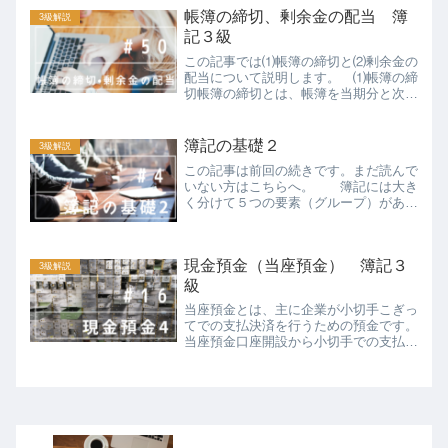
るわけではありません。当期に仕入れた
帳簿の締切、剰余金の配当 簿
3級解説
商品でも、期末時点で売れ...
記３級
この記事では⑴帳簿の締切と⑵剰余金の
配当について説明します。 ⑴帳簿の締
切帳簿の締切とは、帳簿を当期分と次期
分とに区別するために決算整理を終えた
一番最後に行う作業です。帳簿を締め切
る手順は次の通りです。①収益・費用の
簿記の基礎２
3級解説
各勘定残高を「損益勘定そ...
この記事は前回の続きです。まだ読んで
いない方はこちらへ。 簿記には大き
く分けて５つの要素（グループ）があり
ます。それは「資産しさん」・「負債ふ
さい」・「純資産じゅんしさん」・「収
益しゅうえき」・「費用ひよう」の５つ
現金預金（当座預金） 簿記３
です。資産・負債・純資産...
3級解説
級
当座預金とは、主に企業が小切手こぎっ
てでの支払決済を行うための預金です。
当座預金口座開設から小切手での支払決
済の流れは次の通りです。①②Ａ社は当
座預金口座を開設したときに、小切手帳
の交付を受けます。③A社はＢ社へ支払
いのため小切手を振り出し...