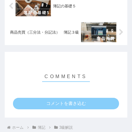
簿記の基礎５
商品売買（三分法・分記法） 簿記３級
コメントを書き込む
ホーム
簿記
3級解説